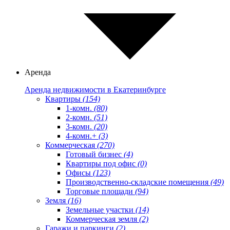
Аренда
Аренда недвижимости в Екатеринбурге
Квартиры
(154)
1-комн.
(80)
2-комн.
(51)
3-комн.
(20)
4-комн.+
(3)
Коммерческая
(270)
Готовый бизнес
(4)
Квартиры под офис
(0)
Офисы
(123)
Производственно-складские помещения
(49)
Торговые площади
(94)
Земля
(16)
Земельные участки
(14)
Коммерческая земля
(2)
Гаражи и паркинги
(2)