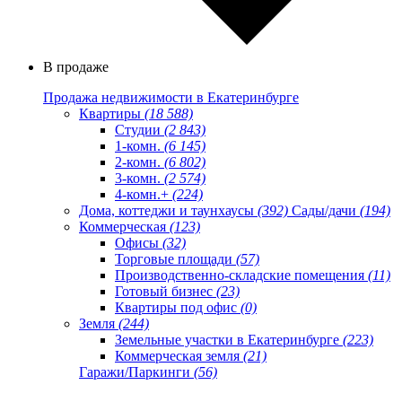
В продаже
Продажа недвижимости в Екатеринбурге
Квартиры
(18 588)
Студии
(2 843)
1-комн.
(6 145)
2-комн.
(6 802)
3-комн.
(2 574)
4-комн.+
(224)
Дома, коттеджи и таунхаусы
(392)
Сады/дачи
(194)
Коммерческая
(123)
Офисы
(32)
Торговые площади
(57)
Производственно-складские помещения
(11)
Готовый бизнес
(23)
Квартиры под офис
(0)
Земля
(244)
Земельные участки в Екатеринбурге
(223)
Коммерческая земля
(21)
Гаражи/Паркинги
(56)