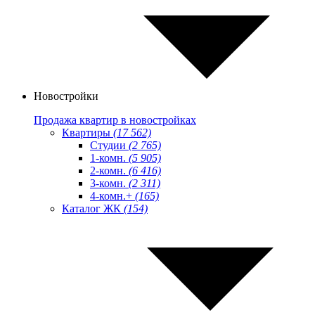
Новостройки
Продажа квартир в новостройках
Квартиры
(17 562)
Студии
(2 765)
1-комн.
(5 905)
2-комн.
(6 416)
3-комн.
(2 311)
4-комн.+
(165)
Каталог ЖК
(154)