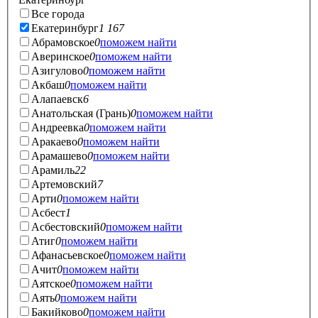
Все города
Екатеринбург
1 167
Абрамовское
0
поможем найти
Аверинское
0
поможем найти
Азигулово
0
поможем найти
Акбаш
0
поможем найти
Алапаевск
6
Анатольская (Грань)
0
поможем найти
Андреевка
0
поможем найти
Аракаево
0
поможем найти
Арамашево
0
поможем найти
Арамиль
22
Артемовский
7
Арти
0
поможем найти
Асбест
1
Асбестовский
0
поможем найти
Атиг
0
поможем найти
Афанасьевское
0
поможем найти
Ачит
0
поможем найти
Аятское
0
поможем найти
Аять
0
поможем найти
Бакийково
0
поможем найти