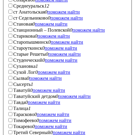
Среднеуральск
12
ст Анатольская
0
поможем найти
ст Седельниково
0
поможем найти
Становая
0
поможем найти
Станционный – Полевской
0
поможем найти
Старикова
0
поможем найти
Старопышминск
0
поможем найти
Староуткинск
0
поможем найти
Старые Решеты
0
поможем найти
Студенческий
0
поможем найти
Сухановка
1
Сухой Лог
0
поможем найти
Сылва
0
поможем найти
Сысерть
1
Таватуй
0
поможем найти
Таватуйский детдом
0
поможем найти
Тавда
0
поможем найти
Талица
1
Тарасково
0
поможем найти
Тимофеево
0
поможем найти
Токарево
0
поможем найти
Третий Северный
0
поможем найти