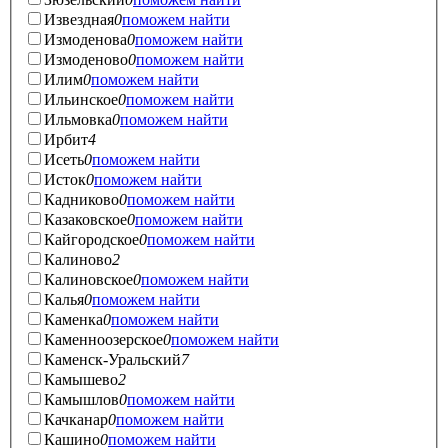
Извездная
0
поможем найти
Измоденова
0
поможем найти
Измоденово
0
поможем найти
Илим
0
поможем найти
Ильинское
0
поможем найти
Ильмовка
0
поможем найти
Ирбит
4
Исеть
0
поможем найти
Исток
0
поможем найти
Кадниково
0
поможем найти
Казаковское
0
поможем найти
Кайгородское
0
поможем найти
Калиново
2
Калиновское
0
поможем найти
Калья
0
поможем найти
Каменка
0
поможем найти
Каменноозерское
0
поможем найти
Каменск-Уральский
7
Камышево
2
Камышлов
0
поможем найти
Качканар
0
поможем найти
Кашино
0
поможем найти