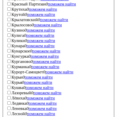
Красный Партизан
0
поможем найти
Крутиха
0
поможем найти
Крутой
0
поможем найти
Крылатовский
0
поможем найти
Крылосово
0
поможем найти
Кузино
0
поможем найти
Кулига
0
поможем найти
Кулики
0
поможем найти
Кунара
0
поможем найти
Кунарское
0
поможем найти
Кунгурка
0
поможем найти
Курганово
0
поможем найти
Курманка
0
поможем найти
Курорт-Самоцвет
0
поможем найти
Курьи
0
поможем найти
Курья
0
поможем найти
Кушва
0
поможем найти
Лазоревый
0
поможем найти
Лёвиха
0
поможем найти
Ледянка
0
поможем найти
Леневка
0
поможем найти
Лесной
0
поможем найти