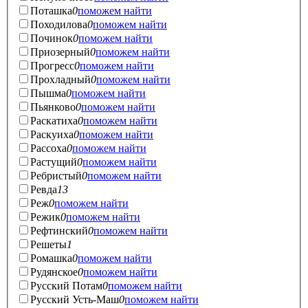
Поташка
0
поможем найти
Походилова
0
поможем найти
Починок
0
поможем найти
Приозерный
0
поможем найти
Прогресс
0
поможем найти
Прохладный
0
поможем найти
Пышма
0
поможем найти
Пьянково
0
поможем найти
Раскатиха
0
поможем найти
Раскуиха
0
поможем найти
Рассоха
0
поможем найти
Растущий
0
поможем найти
Ребристый
0
поможем найти
Ревда
13
Реж
0
поможем найти
Режик
0
поможем найти
Рефтинский
0
поможем найти
Решеты
1
Ромашка
0
поможем найти
Рудянское
0
поможем найти
Русский Потам
0
поможем найти
Русский Усть-Маш
0
поможем найти