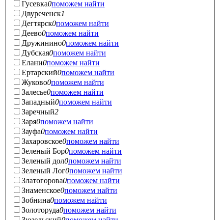
Гусевка
0
поможем найти
Двуреченск
1
Дегтярск
0
поможем найти
Деево
0
поможем найти
Дружинино
0
поможем найти
Дубская
0
поможем найти
Елани
0
поможем найти
Ертарский
0
поможем найти
Жуково
0
поможем найти
Залесье
0
поможем найти
Западный
0
поможем найти
Заречный
2
Заря
0
поможем найти
Зауфа
0
поможем найти
Захаровское
0
поможем найти
Зеленый Бор
0
поможем найти
Зеленый дол
0
поможем найти
Зеленый Лог
0
поможем найти
Златогорова
0
поможем найти
Знаменское
0
поможем найти
Зобнина
0
поможем найти
Золоторуда
0
поможем найти
Зюзельский
0
поможем найти