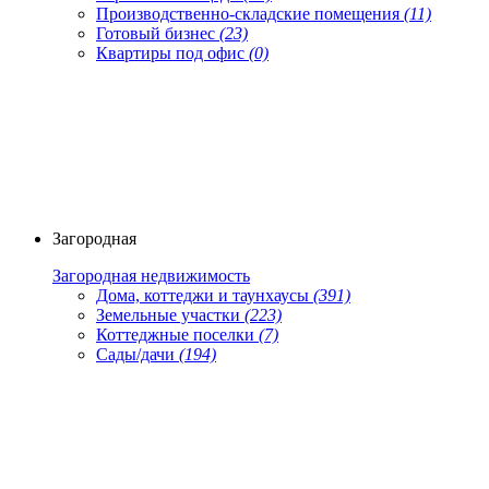
Производственно-складские помещения
(11)
Готовый бизнес
(23)
Квартиры под офис
(0)
Загородная
Загородная недвижимость
Дома, коттеджи и таунхаусы
(391)
Земельные участки
(223)
Коттеджные поселки
(7)
Сады/дачи
(194)