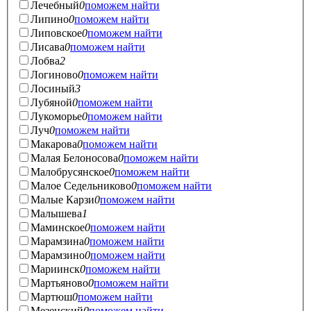
Лечебный
0
поможем найти
Липино
0
поможем найти
Липовское
0
поможем найти
Лисава
0
поможем найти
Лобва
2
Логиново
0
поможем найти
Лосиный
3
Лубяной
0
поможем найти
Лукоморье
0
поможем найти
Луч
0
поможем найти
Макарова
0
поможем найти
Малая Белоносова
0
поможем найти
Малобрусянское
0
поможем найти
Малое Седельниково
0
поможем найти
Малые Карзи
0
поможем найти
Малышева
1
Маминское
0
поможем найти
Марамзина
0
поможем найти
Марамзино
0
поможем найти
Мариинск
0
поможем найти
Мартьяново
0
поможем найти
Мартюш
0
поможем найти
Мезенский
0
поможем найти