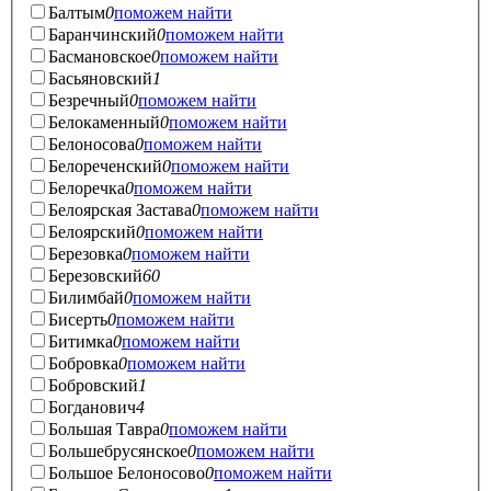
Балтым
0
поможем найти
Баранчинский
0
поможем найти
Басмановское
0
поможем найти
Басьяновский
1
Безречный
0
поможем найти
Белокаменный
0
поможем найти
Белоносова
0
поможем найти
Белореченский
0
поможем найти
Белоречка
0
поможем найти
Белоярская Застава
0
поможем найти
Белоярский
0
поможем найти
Березовка
0
поможем найти
Березовский
60
Билимбай
0
поможем найти
Бисерть
0
поможем найти
Битимка
0
поможем найти
Бобровка
0
поможем найти
Бобровский
1
Богданович
4
Большая Тавра
0
поможем найти
Большебрусянское
0
поможем найти
Большое Белоносово
0
поможем найти