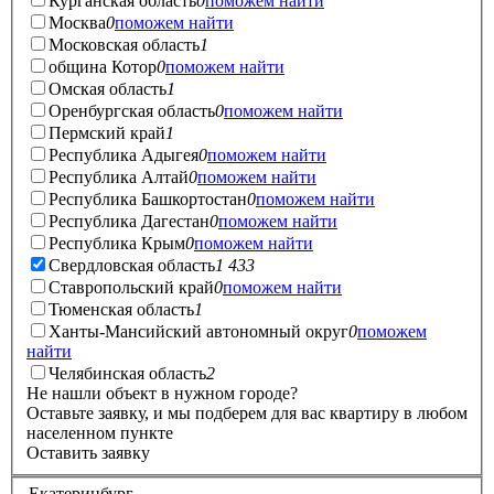
Курганская область
0
поможем найти
Москва
0
поможем найти
Московская область
1
община Котор
0
поможем найти
Омская область
1
Оренбургская область
0
поможем найти
Пермский край
1
Республика Адыгея
0
поможем найти
Республика Алтай
0
поможем найти
Республика Башкортостан
0
поможем найти
Республика Дагестан
0
поможем найти
Республика Крым
0
поможем найти
Свердловская область
1 433
Ставропольский край
0
поможем найти
Тюменская область
1
Ханты-Мансийский автономный округ
0
поможем
найти
Челябинская область
2
Не нашли объект в нужном городе?
Оставьте заявку, и мы подберем для вас квартиру в любом
населенном пункте
Оставить заявку
Екатеринбург