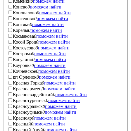
Коменки
0
поможем найти
Конево
0
поможем найти
Коновалово
0
поможем найти
Коптелово
0
поможем найти
Коптяки
0
поможем найти
Корелы
0
поможем найти
Космакова
0
поможем найти
Косой Брод
0
поможем найти
Костоусово
0
поможем найти
Кострома
0
поможем найти
Косулино
0
поможем найти
Коуровка
0
поможем найти
Кочневское
0
поможем найти
кп Орленок
0
поможем найти
Красная Горка
0
поможем найти
Красноармеец
0
поможем найти
Красногвардейский
0
поможем найти
Краснотурьинск
0
поможем найти
Красноуральск
0
поможем найти
Красноуфимск
0
поможем найти
Краснояр
0
поможем найти
Красный
0
поможем найти
Красный Адуй
0
поможем найти