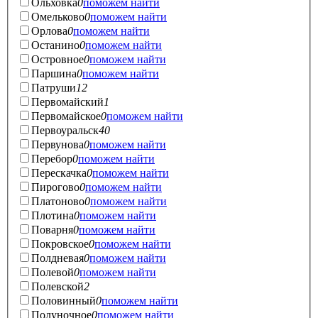
Ольховка
0
поможем найти
Омельково
0
поможем найти
Орлова
0
поможем найти
Останино
0
поможем найти
Островное
0
поможем найти
Паршина
0
поможем найти
Патруши
12
Первомайский
1
Первомайское
0
поможем найти
Первоуральск
40
Первунова
0
поможем найти
Перебор
0
поможем найти
Перескачка
0
поможем найти
Пирогово
0
поможем найти
Платоново
0
поможем найти
Плотина
0
поможем найти
Поварня
0
поможем найти
Покровское
0
поможем найти
Полдневая
0
поможем найти
Полевой
0
поможем найти
Полевской
2
Половинный
0
поможем найти
Полуночное
0
поможем найти