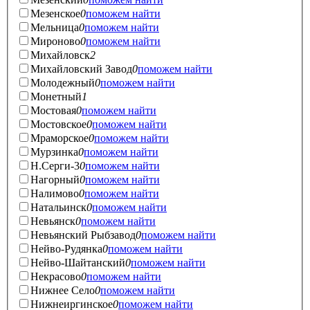
Мезенское
0
поможем найти
Мельница
0
поможем найти
Мироново
0
поможем найти
Михайловск
2
Михайловский Завод
0
поможем найти
Молодежный
0
поможем найти
Монетный
1
Мостовая
0
поможем найти
Мостовское
0
поможем найти
Мраморское
0
поможем найти
Мурзинка
0
поможем найти
Н.Серги-3
0
поможем найти
Нагорный
0
поможем найти
Налимово
0
поможем найти
Натальинск
0
поможем найти
Невьянск
0
поможем найти
Невьянский Рыбзавод
0
поможем найти
Нейво-Рудянка
0
поможем найти
Нейво-Шайтанский
0
поможем найти
Некрасово
0
поможем найти
Нижнее Село
0
поможем найти
Нижнеиргинское
0
поможем найти