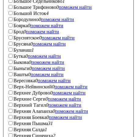
Большое Седельниково
1
Большое Трифоново
0
поможем найти
Большой Исток
4
Бородулино
0
поможем найти
Боярка
0
поможем найти
Брод
0
поможем найти
Бруснятское
0
поможем найти
Брусяна
0
поможем найти
Буланаш
1
Бутка
0
поможем найти
Быкова
0
поможем найти
Быньги
0
поможем найти
Вашты
0
поможем найти
Вересовка
0
поможем найти
Верх-Нейвинский
0
поможем найти
Верхнее Дуброво
0
поможем найти
Верхние Серги
0
поможем найти
Верхний Тагил
0
поможем найти
Верхняя Алапаиха
0
поможем найти
Верхняя Боевка
0
поможем найти
Верхняя Пышма
31
Верхняя Салда
1
Верхняя Синячиха
2