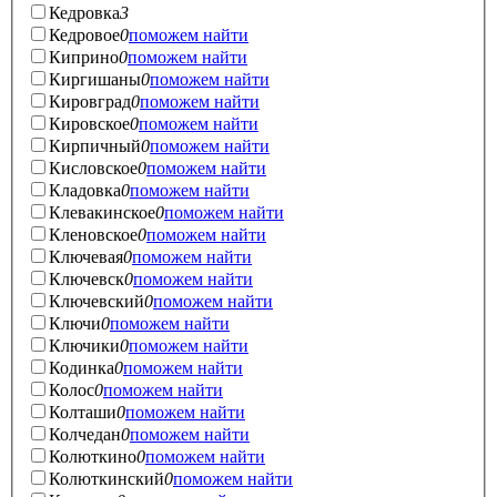
Кедровка
3
Кедровое
0
поможем найти
Киприно
0
поможем найти
Киргишаны
0
поможем найти
Кировград
0
поможем найти
Кировское
0
поможем найти
Кирпичный
0
поможем найти
Кисловское
0
поможем найти
Кладовка
0
поможем найти
Клевакинское
0
поможем найти
Кленовское
0
поможем найти
Ключевая
0
поможем найти
Ключевск
0
поможем найти
Ключевский
0
поможем найти
Ключи
0
поможем найти
Ключики
0
поможем найти
Кодинка
0
поможем найти
Колос
0
поможем найти
Колташи
0
поможем найти
Колчедан
0
поможем найти
Колюткино
0
поможем найти
Колюткинский
0
поможем найти