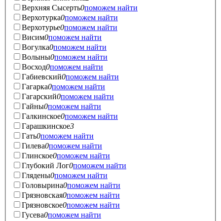
Верхняя Сысерть
0
поможем найти
Верхотурка
0
поможем найти
Верхотурье
0
поможем найти
Висим
0
поможем найти
Вогулка
0
поможем найти
Волыны
0
поможем найти
Восход
0
поможем найти
Габиевский
0
поможем найти
Гагарка
0
поможем найти
Гагарский
0
поможем найти
Гайны
0
поможем найти
Галкинское
0
поможем найти
Гарашкинское
3
Гать
0
поможем найти
Гилева
0
поможем найти
Глинское
0
поможем найти
Глубокий Лог
0
поможем найти
Глядены
0
поможем найти
Головырина
0
поможем найти
Грязновская
0
поможем найти
Грязновское
0
поможем найти
Гусева
0
поможем найти