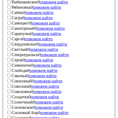
Рыбниковское
0
поможем найти
Рябиновка
0
поможем найти
Сабик
0
поможем найти
Сагра
0
поможем найти
Самоцвет
0
поможем найти
Санаторный
0
поможем найти
Сарапулка
0
поможем найти
Сарга
0
поможем найти
Свердловское
0
поможем найти
Светлый
0
поможем найти
Североуральск
0
поможем найти
Серов
0
поможем найти
Симиничи
0
поможем найти
Слобода
0
поможем найти
Смычка
0
поможем найти
Совхозный
0
поможем найти
Соколова
0
поможем найти
Соколовка
0
поможем найти
Солдатка
0
поможем найти
Солнечный
0
поможем найти
Сосновское
0
поможем найти
Сосновый Бор
0
поможем найти
Сохарево
0
поможем найти