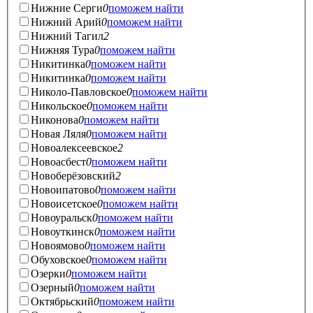
Нижние Серги
0
поможем найти
Нижний Арий
0
поможем найти
Нижний Тагил
2
Нижняя Тура
0
поможем найти
Никитинка
0
поможем найти
Никитинка
0
поможем найти
Николо-Павловское
0
поможем найти
Никольское
0
поможем найти
Никонова
0
поможем найти
Новая Ляля
0
поможем найти
Новоалексеевское
2
Новоасбест
0
поможем найти
Новоберёзовский
2
Новоипатово
0
поможем найти
Новоисетское
0
поможем найти
Новоуральск
0
поможем найти
Новоуткинск
0
поможем найти
Новоямово
0
поможем найти
Обуховское
0
поможем найти
Озерки
0
поможем найти
Озерный
0
поможем найти
Октябрьский
0
поможем найти