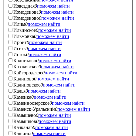
Извездная
0
поможем найти
Измоденова
0
поможем найти
Измоденово
0
поможем найти
Илим
0
поможем найти
Ильинское
0
поможем найти
Ильмовка
0
поможем найти
Ирбит
0
поможем найти
Исеть
0
поможем найти
Исток
0
поможем найти
Кадниково
0
поможем найти
Казаковское
0
поможем найти
Кайгородское
0
поможем найти
Калиново
0
поможем найти
Калиновское
0
поможем найти
Калья
0
поможем найти
Каменка
0
поможем найти
Каменноозерское
0
поможем найти
Каменск-Уральский
0
поможем найти
Камышево
0
поможем найти
Камышлов
0
поможем найти
Качканар
0
поможем найти
Кашино
0
поможем найти