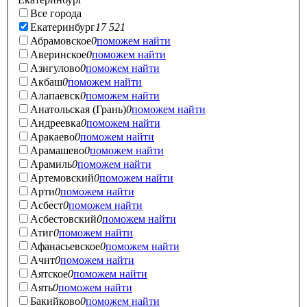
Все города
Екатеринбург
17 521
Абрамовское
0
поможем найти
Аверинское
0
поможем найти
Азигулово
0
поможем найти
Акбаш
0
поможем найти
Алапаевск
0
поможем найти
Анатольская (Грань)
0
поможем найти
Андреевка
0
поможем найти
Аракаево
0
поможем найти
Арамашево
0
поможем найти
Арамиль
0
поможем найти
Артемовский
0
поможем найти
Арти
0
поможем найти
Асбест
0
поможем найти
Асбестовский
0
поможем найти
Атиг
0
поможем найти
Афанасьевское
0
поможем найти
Ачит
0
поможем найти
Аятское
0
поможем найти
Аять
0
поможем найти
Бакийково
0
поможем найти