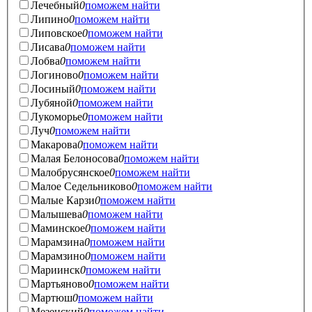
Лечебный
0
поможем найти
Липино
0
поможем найти
Липовское
0
поможем найти
Лисава
0
поможем найти
Лобва
0
поможем найти
Логиново
0
поможем найти
Лосиный
0
поможем найти
Лубяной
0
поможем найти
Лукоморье
0
поможем найти
Луч
0
поможем найти
Макарова
0
поможем найти
Малая Белоносова
0
поможем найти
Малобрусянское
0
поможем найти
Малое Седельниково
0
поможем найти
Малые Карзи
0
поможем найти
Малышева
0
поможем найти
Маминское
0
поможем найти
Марамзина
0
поможем найти
Марамзино
0
поможем найти
Мариинск
0
поможем найти
Мартьяново
0
поможем найти
Мартюш
0
поможем найти
Мезенский
0
поможем найти