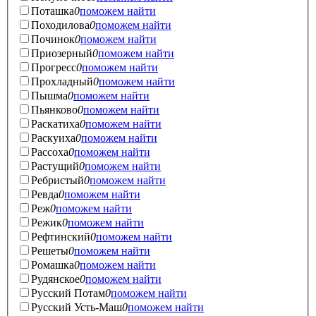
Поташка
0
поможем найти
Походилова
0
поможем найти
Починок
0
поможем найти
Приозерный
0
поможем найти
Прогресс
0
поможем найти
Прохладный
0
поможем найти
Пышма
0
поможем найти
Пьянково
0
поможем найти
Раскатиха
0
поможем найти
Раскуиха
0
поможем найти
Рассоха
0
поможем найти
Растущий
0
поможем найти
Ребристый
0
поможем найти
Ревда
0
поможем найти
Реж
0
поможем найти
Режик
0
поможем найти
Рефтинский
0
поможем найти
Решеты
0
поможем найти
Ромашка
0
поможем найти
Рудянское
0
поможем найти
Русский Потам
0
поможем найти
Русский Усть-Маш
0
поможем найти