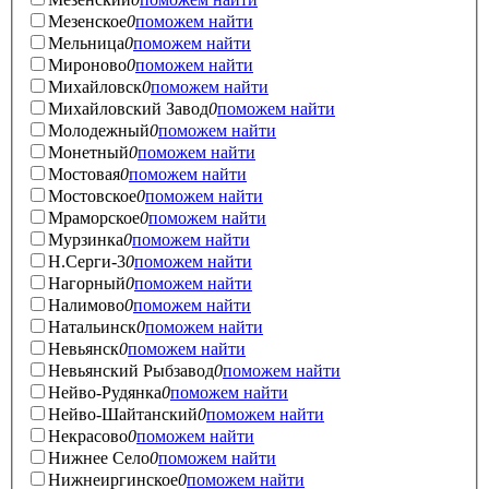
Мезенское
0
поможем найти
Мельница
0
поможем найти
Мироново
0
поможем найти
Михайловск
0
поможем найти
Михайловский Завод
0
поможем найти
Молодежный
0
поможем найти
Монетный
0
поможем найти
Мостовая
0
поможем найти
Мостовское
0
поможем найти
Мраморское
0
поможем найти
Мурзинка
0
поможем найти
Н.Серги-3
0
поможем найти
Нагорный
0
поможем найти
Налимово
0
поможем найти
Натальинск
0
поможем найти
Невьянск
0
поможем найти
Невьянский Рыбзавод
0
поможем найти
Нейво-Рудянка
0
поможем найти
Нейво-Шайтанский
0
поможем найти
Некрасово
0
поможем найти
Нижнее Село
0
поможем найти
Нижнеиргинское
0
поможем найти