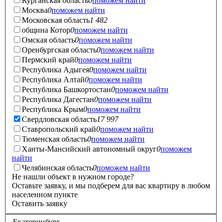
Курганская область
0
поможем найти
Москва
0
поможем найти
Московская область
1 482
община Котор
0
поможем найти
Омская область
0
поможем найти
Оренбургская область
0
поможем найти
Пермский край
0
поможем найти
Республика Адыгея
0
поможем найти
Республика Алтай
0
поможем найти
Республика Башкортостан
0
поможем найти
Республика Дагестан
0
поможем найти
Республика Крым
0
поможем найти
Свердловская область
17 997
Ставропольский край
0
поможем найти
Тюменская область
0
поможем найти
Ханты-Мансийский автономный округ
0
поможем
найти
Челябинская область
0
поможем найти
Не нашли объект в нужном городе?
Оставьте заявку, и мы подберем для вас квартиру в любом
населенном пункте
Оставить заявку
Екатеринбург