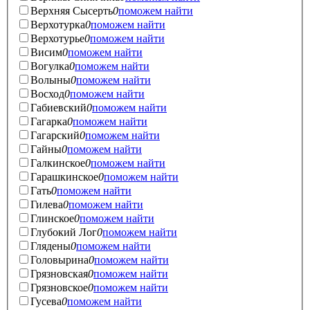
Верхняя Сысерть
0
поможем найти
Верхотурка
0
поможем найти
Верхотурье
0
поможем найти
Висим
0
поможем найти
Вогулка
0
поможем найти
Волыны
0
поможем найти
Восход
0
поможем найти
Габиевский
0
поможем найти
Гагарка
0
поможем найти
Гагарский
0
поможем найти
Гайны
0
поможем найти
Галкинское
0
поможем найти
Гарашкинское
0
поможем найти
Гать
0
поможем найти
Гилева
0
поможем найти
Глинское
0
поможем найти
Глубокий Лог
0
поможем найти
Глядены
0
поможем найти
Головырина
0
поможем найти
Грязновская
0
поможем найти
Грязновское
0
поможем найти
Гусева
0
поможем найти