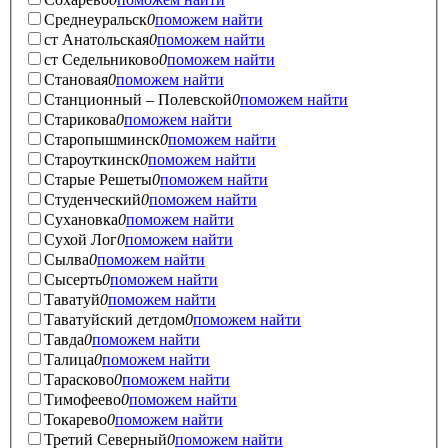
Среднеуральск
0
поможем найти
ст Анатольская
0
поможем найти
ст Седельниково
0
поможем найти
Становая
0
поможем найти
Станционный – Полевской
0
поможем найти
Старикова
0
поможем найти
Старопышминск
0
поможем найти
Староуткинск
0
поможем найти
Старые Решеты
0
поможем найти
Студенческий
0
поможем найти
Сухановка
0
поможем найти
Сухой Лог
0
поможем найти
Сылва
0
поможем найти
Сысерть
0
поможем найти
Таватуй
0
поможем найти
Таватуйский детдом
0
поможем найти
Тавда
0
поможем найти
Талица
0
поможем найти
Тарасково
0
поможем найти
Тимофеево
0
поможем найти
Токарево
0
поможем найти
Третий Северный
0
поможем найти