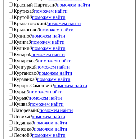
Красный Партизан
0
поможем найти
Крутиха
0
поможем найти
Крутой
0
поможем найти
Крылатовский
0
поможем найти
Крылосово
0
поможем найти
Кузино
0
поможем найти
Кулига
0
поможем найти
Кулики
0
поможем найти
Кунара
0
поможем найти
Кунарское
0
поможем найти
Кунгурка
0
поможем найти
Курганово
0
поможем найти
Курманка
0
поможем найти
Курорт-Самоцвет
0
поможем найти
Курьи
0
поможем найти
Курья
0
поможем найти
Кушва
0
поможем найти
Лазоревый
0
поможем найти
Лёвиха
0
поможем найти
Ледянка
0
поможем найти
Леневка
0
поможем найти
Лесной
0
поможем найти