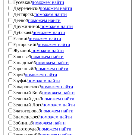
Гусевка
0
поможем найти
Двуреченск
0
поможем найти
Дегтярск
0
поможем найти
Деево
0
поможем найти
Дружинино
0
поможем найти
Дубская
0
поможем найти
Елани
0
поможем найти
Ертарский
0
поможем найти
Жуково
0
поможем найти
Залесье
0
поможем найти
Западный
0
поможем найти
Заречный
0
поможем найти
Заря
0
поможем найти
Зауфа
0
поможем найти
Захаровское
0
поможем найти
Зеленый Бор
0
поможем найти
Зеленый дол
0
поможем найти
Зеленый Лог
0
поможем найти
Златогорова
0
поможем найти
Знаменское
0
поможем найти
Зобнина
0
поможем найти
Золоторуда
0
поможем найти
Зюзельский
0
поможем найти