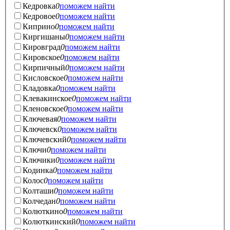
Кедровка
0
поможем найти
Кедровое
0
поможем найти
Киприно
0
поможем найти
Киргишаны
0
поможем найти
Кировград
0
поможем найти
Кировское
0
поможем найти
Кирпичный
0
поможем найти
Кисловское
0
поможем найти
Кладовка
0
поможем найти
Клевакинское
0
поможем найти
Кленовское
0
поможем найти
Ключевая
0
поможем найти
Ключевск
0
поможем найти
Ключевский
0
поможем найти
Ключи
0
поможем найти
Ключики
0
поможем найти
Кодинка
0
поможем найти
Колос
0
поможем найти
Колташи
0
поможем найти
Колчедан
0
поможем найти
Колюткино
0
поможем найти
Колюткинский
0
поможем найти