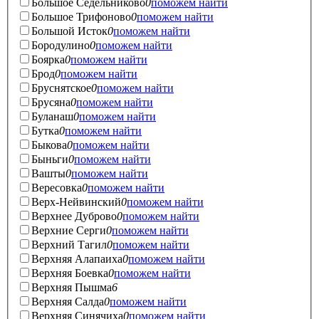
Большое Седельниково
0
поможем найти
Большое Трифоново
0
поможем найти
Большой Исток
0
поможем найти
Бородулино
0
поможем найти
Боярка
0
поможем найти
Брод
0
поможем найти
Бруснятское
0
поможем найти
Брусяна
0
поможем найти
Буланаш
0
поможем найти
Бутка
0
поможем найти
Быкова
0
поможем найти
Быньги
0
поможем найти
Вашты
0
поможем найти
Вересовка
0
поможем найти
Верх-Нейвинский
0
поможем найти
Верхнее Дуброво
0
поможем найти
Верхние Серги
0
поможем найти
Верхний Тагил
0
поможем найти
Верхняя Алапаиха
0
поможем найти
Верхняя Боевка
0
поможем найти
Верхняя Пышма
6
Верхняя Салда
0
поможем найти
Верхняя Синячиха
0
поможем найти