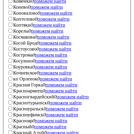
Коменки
0
поможем найти
Конево
0
поможем найти
Коновалово
0
поможем найти
Коптелово
0
поможем найти
Коптяки
0
поможем найти
Корелы
0
поможем найти
Космакова
0
поможем найти
Косой Брод
0
поможем найти
Костоусово
0
поможем найти
Кострома
0
поможем найти
Косулино
0
поможем найти
Коуровка
0
поможем найти
Кочневское
0
поможем найти
кп Орленок
0
поможем найти
Красная Горка
0
поможем найти
Красноармеец
0
поможем найти
Красногвардейский
0
поможем найти
Краснотурьинск
0
поможем найти
Красноуральск
0
поможем найти
Красноуфимск
0
поможем найти
Краснояр
0
поможем найти
Красный
0
поможем найти
Красный Адуй
0
поможем найти