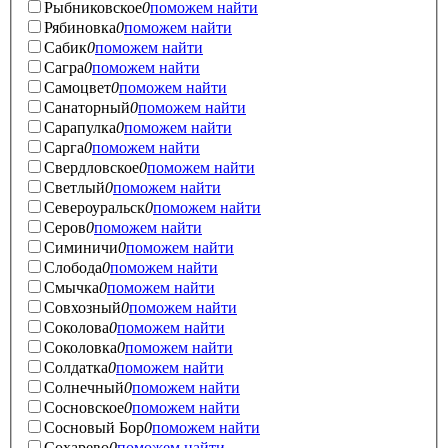
Рыбниковское
0
поможем найти
Рябиновка
0
поможем найти
Сабик
0
поможем найти
Сагра
0
поможем найти
Самоцвет
0
поможем найти
Санаторный
0
поможем найти
Сарапулка
0
поможем найти
Сарга
0
поможем найти
Свердловское
0
поможем найти
Светлый
0
поможем найти
Североуральск
0
поможем найти
Серов
0
поможем найти
Симиничи
0
поможем найти
Слобода
0
поможем найти
Смычка
0
поможем найти
Совхозный
0
поможем найти
Соколова
0
поможем найти
Соколовка
0
поможем найти
Солдатка
0
поможем найти
Солнечный
0
поможем найти
Сосновское
0
поможем найти
Сосновый Бор
0
поможем найти
Сохарево
0
поможем найти