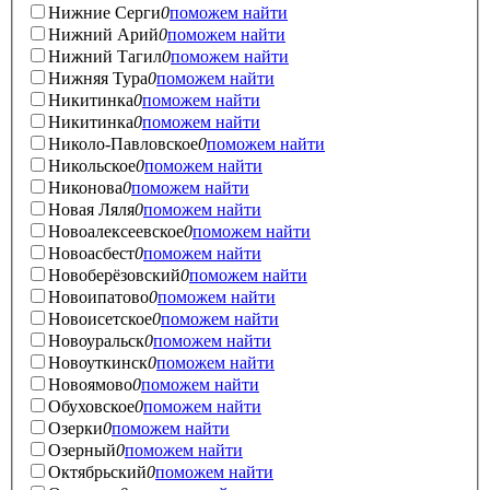
Нижние Серги
0
поможем найти
Нижний Арий
0
поможем найти
Нижний Тагил
0
поможем найти
Нижняя Тура
0
поможем найти
Никитинка
0
поможем найти
Никитинка
0
поможем найти
Николо-Павловское
0
поможем найти
Никольское
0
поможем найти
Никонова
0
поможем найти
Новая Ляля
0
поможем найти
Новоалексеевское
0
поможем найти
Новоасбест
0
поможем найти
Новоберёзовский
0
поможем найти
Новоипатово
0
поможем найти
Новоисетское
0
поможем найти
Новоуральск
0
поможем найти
Новоуткинск
0
поможем найти
Новоямово
0
поможем найти
Обуховское
0
поможем найти
Озерки
0
поможем найти
Озерный
0
поможем найти
Октябрьский
0
поможем найти