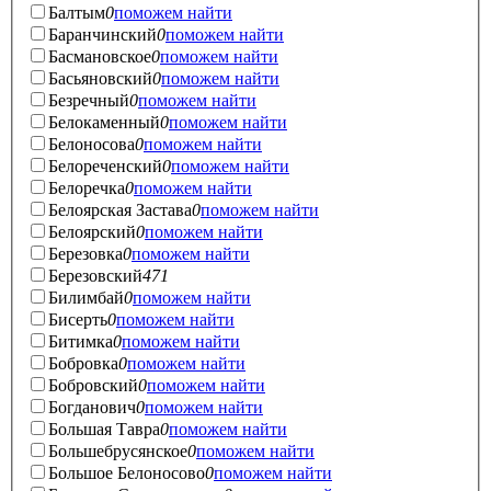
Балтым
0
поможем найти
Баранчинский
0
поможем найти
Басмановское
0
поможем найти
Басьяновский
0
поможем найти
Безречный
0
поможем найти
Белокаменный
0
поможем найти
Белоносова
0
поможем найти
Белореченский
0
поможем найти
Белоречка
0
поможем найти
Белоярская Застава
0
поможем найти
Белоярский
0
поможем найти
Березовка
0
поможем найти
Березовский
471
Билимбай
0
поможем найти
Бисерть
0
поможем найти
Битимка
0
поможем найти
Бобровка
0
поможем найти
Бобровский
0
поможем найти
Богданович
0
поможем найти
Большая Тавра
0
поможем найти
Большебрусянское
0
поможем найти
Большое Белоносово
0
поможем найти