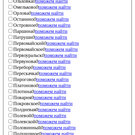
Ольховка
0
поможем найти
Омельково
0
поможем найти
Орлова
0
поможем найти
Останино
0
поможем найти
Островное
0
поможем найти
Паршина
0
поможем найти
Патруши
0
поможем найти
Первомайский
0
поможем найти
Первомайское
0
поможем найти
Первоуральск
0
поможем найти
Первунова
0
поможем найти
Перебор
0
поможем найти
Перескачка
0
поможем найти
Пирогово
0
поможем найти
Платоново
0
поможем найти
Плотина
0
поможем найти
Поварня
0
поможем найти
Покровское
0
поможем найти
Полдневая
0
поможем найти
Полевой
0
поможем найти
Полевской
0
поможем найти
Половинный
0
поможем найти
Полуночное
0
поможем найти