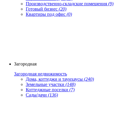
Производственно-складские помещения
(9)
Готовый бизнес
(20)
Квартиры под офис
(0)
Загородная
Загородная недвижимость
Дома, коттеджи и таунхаусы
(240)
Земельные участки
(148)
Коттеджные поселки
(7)
Сады/дачи
(136)