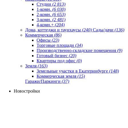
Студии
(2 813)
1-комн.
(6 030)
2-комн.
(6 653)
3-комн.
(2 481)
4-комн.+
(204)
Дома, коттеджи и таунхаусы
(240)
Сады/дачи
(136)
Коммерческая
(86)
Офисы
(23)
Торговые площади
(34)
Производственно-складские помещения
(9)
Готовый бизнес
(20)
Квартиры под офис
(0)
Земля
(163)
Земельные участки в Екатеринбурге
(148)
Коммерческая земля
(15)
Гаражи/Паркинги
(37)
Новостройки