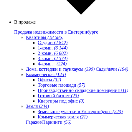
В продаже
Продажа недвижимости в Екатеринбурге
Квартиры
(18 586)
Студии
(2 842)
1-комн.
(6 144)
2-комн.
(6 802)
3-комн.
(2 574)
4-комн.+
(224)
Дома, коттеджи и таунхаусы
(390)
Сады/дачи
(194)
Коммерческая
(123)
Офисы
(32)
Торговые площади
(57)
Производственно-складские помещения
(11)
Готовый бизнес
(23)
Квартиры под офис
(0)
Земля
(244)
Земельные участки в Екатеринбурге
(223)
Коммерческая земля
(21)
Гаражи/Паркинги
(56)