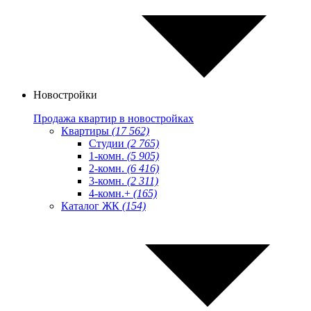
Новостройки
Продажа квартир в новостройках
Квартиры
(17 562)
Студии
(2 765)
1-комн.
(5 905)
2-комн.
(6 416)
3-комн.
(2 311)
4-комн.+
(165)
Каталог ЖК
(154)