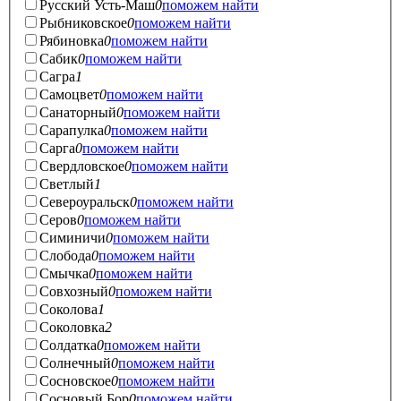
Русский Усть-Маш
0
поможем найти
Рыбниковское
0
поможем найти
Рябиновка
0
поможем найти
Сабик
0
поможем найти
Сагра
1
Самоцвет
0
поможем найти
Санаторный
0
поможем найти
Сарапулка
0
поможем найти
Сарга
0
поможем найти
Свердловское
0
поможем найти
Светлый
1
Североуральск
0
поможем найти
Серов
0
поможем найти
Симиничи
0
поможем найти
Слобода
0
поможем найти
Смычка
0
поможем найти
Совхозный
0
поможем найти
Соколова
1
Соколовка
2
Солдатка
0
поможем найти
Солнечный
0
поможем найти
Сосновское
0
поможем найти
Сосновый Бор
0
поможем найти