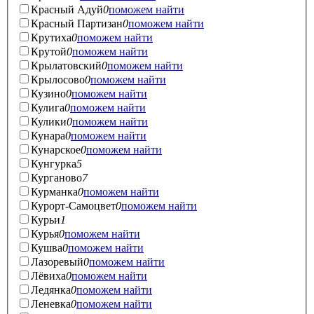
Красный Адуй
0
поможем найти
Красный Партизан
0
поможем найти
Крутиха
0
поможем найти
Крутой
0
поможем найти
Крылатовский
0
поможем найти
Крылосово
0
поможем найти
Кузино
0
поможем найти
Кулига
0
поможем найти
Кулики
0
поможем найти
Кунара
0
поможем найти
Кунарское
0
поможем найти
Кунгурка
5
Курганово
7
Курманка
0
поможем найти
Курорт-Самоцвет
0
поможем найти
Курьи
1
Курья
0
поможем найти
Кушва
0
поможем найти
Лазоревый
0
поможем найти
Лёвиха
0
поможем найти
Ледянка
0
поможем найти
Леневка
0
поможем найти