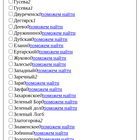
Гусева
2
Гусевка
1
Двуреченск
0
поможем найти
Дегтярск
1
Деево
0
поможем найти
Дружинино
0
поможем найти
Дубская
0
поможем найти
Елани
0
поможем найти
Ертарский
0
поможем найти
Жуково
0
поможем найти
Залесье
0
поможем найти
Западный
0
поможем найти
Заречный
2
Заря
0
поможем найти
Зауфа
0
поможем найти
Захаровское
0
поможем найти
Зеленый Бор
0
поможем найти
Зеленый дол
0
поможем найти
Зеленый Лог
6
Златогорова
2
Знаменское
0
поможем найти
Зобнина
0
поможем найти
Золоторуда
0
поможем найти