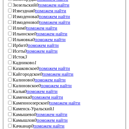
Зюзельский
0
поможем найти
Извездная
0
поможем найти
Измоденова
0
поможем найти
Измоденово
0
поможем найти
Илим
0
поможем найти
Ильинское
0
поможем найти
Ильмовка
0
поможем найти
Ирбит
0
поможем найти
Исеть
0
поможем найти
Исток
3
Кадниково
1
Казаковское
0
поможем найти
Кайгородское
0
поможем найти
Калиново
0
поможем найти
Калиновское
0
поможем найти
Калья
0
поможем найти
Каменка
0
поможем найти
Каменноозерское
0
поможем найти
Каменск-Уральский
1
Камышево
0
поможем найти
Камышлов
0
поможем найти
Качканар
0
поможем найти