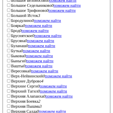
Большое Белоносово
0
поможем найти
Большое Седельниково
0
поможем найти
Большое Трифоново
0
поможем найти
Большой Исток
3
Бородулино
0
поможем найти
Боярка
0
поможем найти
Брод
0
поможем найти
Бруснятское
0
поможем найти
Брусяна
0
поможем найти
Буланаш
0
поможем найти
Бутка
0
поможем найти
Быкова
0
поможем найти
Быньги
0
поможем найти
Вашты
0
поможем найти
Вересовка
0
поможем найти
Верх-Нейвинский
0
поможем найти
Верхнее Дуброво
4
Верхние Серги
0
поможем найти
Верхний Тагил
0
поможем найти
Верхняя Алапаиха
0
поможем найти
Верхняя Боевка
2
Верхняя Пышма
3
Верхняя Салда
0
поможем найти