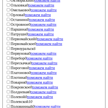
Октябрьский
0
поможем найти
Ольховка
0
поможем найти
Омельково
0
поможем найти
Орлова
0
поможем найти
Останино
0
поможем найти
Островное
0
поможем найти
Паршина
0
поможем найти
Патруши
0
поможем найти
Первомайский
0
поможем найти
Первомайское
0
поможем найти
Первоуральск
6
Первунова
0
поможем найти
Перебор
0
поможем найти
Перескачка
0
поможем найти
Пирогово
0
поможем найти
Платоново
0
поможем найти
Плотина
0
поможем найти
Поварня
0
поможем найти
Покровское
0
поможем найти
Полдневая
0
поможем найти
Полевой
0
поможем найти
Полевской
10
Половинный
0
поможем найти