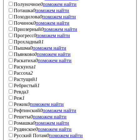
Полуночное
0
поможем найти
Поташка
0
поможем найти
Походилова
0
поможем найти
Починок
0
поможем найти
Приозерный
0
поможем найти
Прогресс
0
поможем найти
Прохладный
1
Пышма
0
поможем найти
Пьянково
0
поможем найти
Раскатиха
0
поможем найти
Раскуиха
1
Рассоха
2
Растущий
1
Ребристый
1
Ревда
3
Реж
1
Режик
0
поможем найти
Рефтинский
0
поможем найти
Решеты
0
поможем найти
Ромашка
0
поможем найти
Рудянское
0
поможем найти
Русский Потам
0
поможем найти