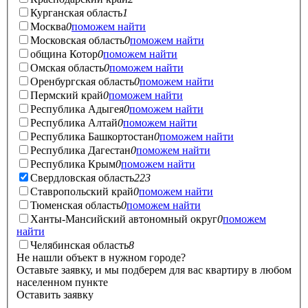
Курганская область
1
Москва
0
поможем найти
Московская область
0
поможем найти
община Котор
0
поможем найти
Омская область
0
поможем найти
Оренбургская область
0
поможем найти
Пермский край
0
поможем найти
Республика Адыгея
0
поможем найти
Республика Алтай
0
поможем найти
Республика Башкортостан
0
поможем найти
Республика Дагестан
0
поможем найти
Республика Крым
0
поможем найти
Свердловская область
223
Ставропольский край
0
поможем найти
Тюменская область
0
поможем найти
Ханты-Мансийский автономный округ
0
поможем
найти
Челябинская область
8
Не нашли объект в нужном городе?
Оставьте заявку, и мы подберем для вас квартиру в любом
населенном пункте
Оставить заявку