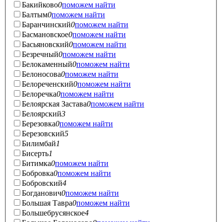
Бакийково
0
поможем найти
Балтым
0
поможем найти
Баранчинский
0
поможем найти
Басмановское
0
поможем найти
Басьяновский
0
поможем найти
Безречный
0
поможем найти
Белокаменный
0
поможем найти
Белоносова
0
поможем найти
Белореченский
0
поможем найти
Белоречка
0
поможем найти
Белоярская Застава
0
поможем найти
Белоярский
3
Березовка
0
поможем найти
Березовский
5
Билимбай
1
Бисерть
1
Битимка
0
поможем найти
Бобровка
0
поможем найти
Бобровский
4
Богданович
0
поможем найти
Большая Тавра
0
поможем найти
Большебрусянское
4