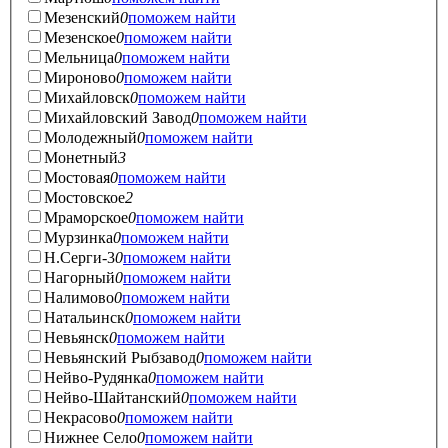
Мезенский
0
поможем найти
Мезенское
0
поможем найти
Мельница
0
поможем найти
Мироново
0
поможем найти
Михайловск
0
поможем найти
Михайловский Завод
0
поможем найти
Молодежный
0
поможем найти
Монетный
3
Мостовая
0
поможем найти
Мостовское
2
Мраморское
0
поможем найти
Мурзинка
0
поможем найти
Н.Серги-3
0
поможем найти
Нагорный
0
поможем найти
Налимово
0
поможем найти
Натальинск
0
поможем найти
Невьянск
0
поможем найти
Невьянский Рыбзавод
0
поможем найти
Нейво-Рудянка
0
поможем найти
Нейво-Шайтанский
0
поможем найти
Некрасово
0
поможем найти
Нижнее Село
0
поможем найти