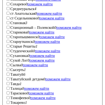
Сохарево
0
поможем найти
Среднеуральск
4
ст Анатольская
0
поможем найти
ст Седельниково
0
поможем найти
Становая
3
Станционный – Полевской
0
поможем найти
Старикова
0
поможем найти
Старопышминск
0
поможем найти
Староуткинск
0
поможем найти
Старые Решеты
1
Студенческий
0
поможем найти
Сухановка
0
поможем найти
Сухой Лог
0
поможем найти
Сылва
0
поможем найти
Сысерть
1
Таватуй
6
Таватуйский детдом
0
поможем найти
Тавда
1
Талица
0
поможем найти
Тарасково
0
поможем найти
Тимофеево
0
поможем найти
Токарево
1