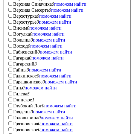
Верхняя Синячиха
0
поможем найти
Верхняя Сысерть
0
поможем найти
Верхотурка
0
поможем найти
Верхотурье
0
поможем найти
Висим
0
поможем найти
Вогулка
0
поможем найти
Волыны
0
поможем найти
Восход
0
поможем найти
Габиевский
0
поможем найти
Гагарка
0
поможем найти
Гагарский
3
Гайны
0
поможем найти
Галкинское
0
поможем найти
Гарашкинское
0
поможем найти
Гать
0
поможем найти
Гилева
5
Глинское
1
Глубокий Лог
0
поможем найти
Глядены
0
поможем найти
Головырина
0
поможем найти
Грязновская
0
поможем найти
Грязновское
0
поможем найти