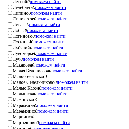
Лесной
0
поможем найти
Лечебный
0
поможем найти
Липино
0
поможем найти
Липовское
0
поможем найти
Лисава
0
поможем найти
Лобва
0
поможем найти
Логиново
0
поможем найти
Лосиный
0
поможем найти
Лубяной
0
поможем найти
Лукоморье
0
поможем найти
Луч
0
поможем найти
Макарова
0
поможем найти
Малая Белоносова
0
поможем найти
Малобрусянское
1
Малое Седельниково
0
поможем найти
Малые Карзи
0
поможем найти
Малышева
0
поможем найти
Маминское
4
Марамзина
0
поможем найти
Марамзино
0
поможем найти
Мариинск
2
Мартьяново
0
поможем найти
Мартюш
0
поможем найти