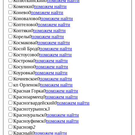
Колюткинский
0
поможем найти
Коменки
0
поможем найти
Конево
0
поможем найти
Коновалово
0
поможем найти
Коптелово
0
поможем найти
Коптяки
0
поможем найти
Корелы
0
поможем найти
Космакова
0
поможем найти
Косой Брод
0
поможем найти
Костоусово
0
поможем найти
Кострома
0
поможем найти
Косулино
0
поможем найти
Коуровка
0
поможем найти
Кочневское
0
поможем найти
кп Орленок
0
поможем найти
Красная Горка
0
поможем найти
Красноармеец
0
поможем найти
Красногвардейский
0
поможем найти
Краснотурьинск
3
Красноуральск
0
поможем найти
Красноуфимск
0
поможем найти
Краснояр
2
Красный
0
поможем найти