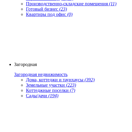
Производственно-складские помещения
(11)
Готовый бизнес
(23)
Квартиры под офис
(0)
Загородная
Загородная недвижимость
Дома, коттеджи и таунхаусы
(392)
Земельные участки
(223)
Коттеджные поселки
(7)
Сады/дачи
(194)