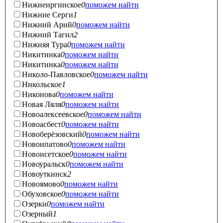
Нижнеиргинское
0
поможем найти
Нижние Серги
1
Нижний Арий
0
поможем найти
Нижний Тагил
2
Нижняя Тура
0
поможем найти
Никитинка
0
поможем найти
Никитинка
0
поможем найти
Николо-Павловское
0
поможем найти
Никольское
1
Никонова
0
поможем найти
Новая Ляля
0
поможем найти
Новоалексеевское
0
поможем найти
Новоасбест
0
поможем найти
Новоберёзовский
0
поможем найти
Новоипатово
0
поможем найти
Новоисетское
0
поможем найти
Новоуральск
0
поможем найти
Новоуткинск
2
Новоямово
0
поможем найти
Обуховское
0
поможем найти
Озерки
0
поможем найти
Озерный
1