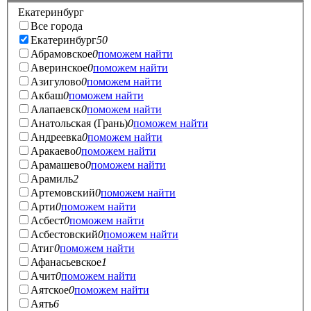
Екатеринбург
Все города
Екатеринбург
50
Абрамовское
0
поможем найти
Аверинское
0
поможем найти
Азигулово
0
поможем найти
Акбаш
0
поможем найти
Алапаевск
0
поможем найти
Анатольская (Грань)
0
поможем найти
Андреевка
0
поможем найти
Аракаево
0
поможем найти
Арамашево
0
поможем найти
Арамиль
2
Артемовский
0
поможем найти
Арти
0
поможем найти
Асбест
0
поможем найти
Асбестовский
0
поможем найти
Атиг
0
поможем найти
Афанасьевское
1
Ачит
0
поможем найти
Аятское
0
поможем найти
Аять
6