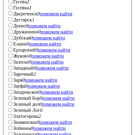
Гусева
2
Гусевка
1
Двуреченск
0
поможем найти
Дегтярск
1
Деево
0
поможем найти
Дружинино
0
поможем найти
Дубская
0
поможем найти
Елани
0
поможем найти
Ертарский
0
поможем найти
Жуково
0
поможем найти
Залесье
0
поможем найти
Западный
0
поможем найти
Заречный
2
Заря
0
поможем найти
Зауфа
0
поможем найти
Захаровское
0
поможем найти
Зеленый Бор
0
поможем найти
Зеленый дол
0
поможем найти
Зеленый Лог
6
Златогорова
2
Знаменское
0
поможем найти
Зобнина
0
поможем найти
Золоторуда
0
поможем найти