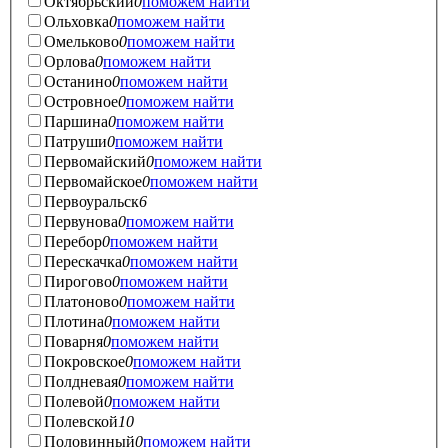
Октябрьский
0
поможем найти
Ольховка
0
поможем найти
Омельково
0
поможем найти
Орлова
0
поможем найти
Останино
0
поможем найти
Островное
0
поможем найти
Паршина
0
поможем найти
Патруши
0
поможем найти
Первомайский
0
поможем найти
Первомайское
0
поможем найти
Первоуральск
6
Первунова
0
поможем найти
Перебор
0
поможем найти
Перескачка
0
поможем найти
Пирогово
0
поможем найти
Платоново
0
поможем найти
Плотина
0
поможем найти
Поварня
0
поможем найти
Покровское
0
поможем найти
Полдневая
0
поможем найти
Полевой
0
поможем найти
Полевской
10
Половинный
0
поможем найти