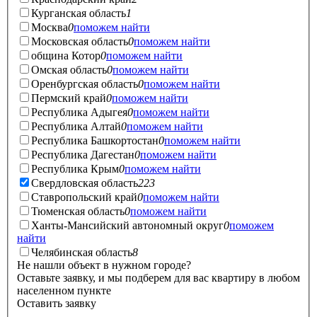
Курганская область
1
Москва
0
поможем найти
Московская область
0
поможем найти
община Котор
0
поможем найти
Омская область
0
поможем найти
Оренбургская область
0
поможем найти
Пермский край
0
поможем найти
Республика Адыгея
0
поможем найти
Республика Алтай
0
поможем найти
Республика Башкортостан
0
поможем найти
Республика Дагестан
0
поможем найти
Республика Крым
0
поможем найти
Свердловская область
223
Ставропольский край
0
поможем найти
Тюменская область
0
поможем найти
Ханты-Мансийский автономный округ
0
поможем
найти
Челябинская область
8
Не нашли объект в нужном городе?
Оставьте заявку, и мы подберем для вас квартиру в любом
населенном пункте
Оставить заявку