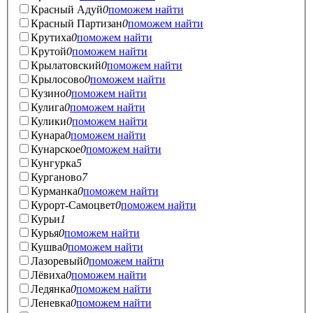
Красный Адуй
0
поможем найти
Красный Партизан
0
поможем найти
Крутиха
0
поможем найти
Крутой
0
поможем найти
Крылатовский
0
поможем найти
Крылосово
0
поможем найти
Кузино
0
поможем найти
Кулига
0
поможем найти
Кулики
0
поможем найти
Кунара
0
поможем найти
Кунарское
0
поможем найти
Кунгурка
5
Курганово
7
Курманка
0
поможем найти
Курорт-Самоцвет
0
поможем найти
Курьи
1
Курья
0
поможем найти
Кушва
0
поможем найти
Лазоревый
0
поможем найти
Лёвиха
0
поможем найти
Ледянка
0
поможем найти
Леневка
0
поможем найти