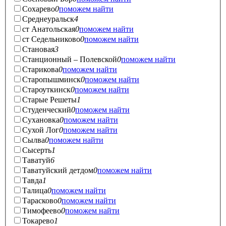
Сохарево
0
поможем найти
Среднеуральск
4
ст Анатольская
0
поможем найти
ст Седельниково
0
поможем найти
Становая
3
Станционный – Полевской
0
поможем найти
Старикова
0
поможем найти
Старопышминск
0
поможем найти
Староуткинск
0
поможем найти
Старые Решеты
1
Студенческий
0
поможем найти
Сухановка
0
поможем найти
Сухой Лог
0
поможем найти
Сылва
0
поможем найти
Сысерть
1
Таватуй
6
Таватуйский детдом
0
поможем найти
Тавда
1
Талица
0
поможем найти
Тарасково
0
поможем найти
Тимофеево
0
поможем найти
Токарево
1