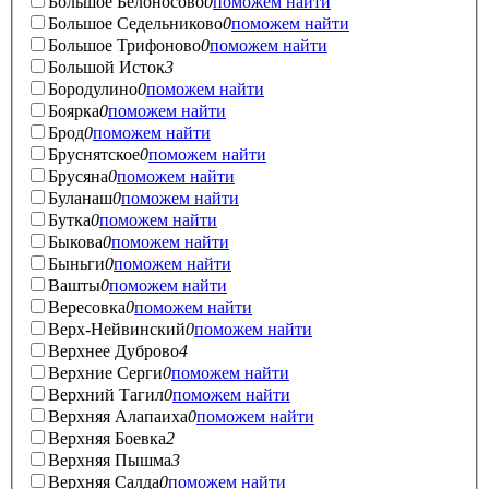
Большое Белоносово
0
поможем найти
Большое Седельниково
0
поможем найти
Большое Трифоново
0
поможем найти
Большой Исток
3
Бородулино
0
поможем найти
Боярка
0
поможем найти
Брод
0
поможем найти
Бруснятское
0
поможем найти
Брусяна
0
поможем найти
Буланаш
0
поможем найти
Бутка
0
поможем найти
Быкова
0
поможем найти
Быньги
0
поможем найти
Вашты
0
поможем найти
Вересовка
0
поможем найти
Верх-Нейвинский
0
поможем найти
Верхнее Дуброво
4
Верхние Серги
0
поможем найти
Верхний Тагил
0
поможем найти
Верхняя Алапаиха
0
поможем найти
Верхняя Боевка
2
Верхняя Пышма
3
Верхняя Салда
0
поможем найти