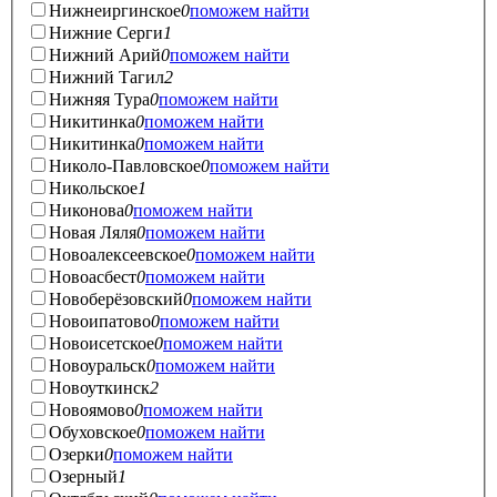
Нижнеиргинское
0
поможем найти
Нижние Серги
1
Нижний Арий
0
поможем найти
Нижний Тагил
2
Нижняя Тура
0
поможем найти
Никитинка
0
поможем найти
Никитинка
0
поможем найти
Николо-Павловское
0
поможем найти
Никольское
1
Никонова
0
поможем найти
Новая Ляля
0
поможем найти
Новоалексеевское
0
поможем найти
Новоасбест
0
поможем найти
Новоберёзовский
0
поможем найти
Новоипатово
0
поможем найти
Новоисетское
0
поможем найти
Новоуральск
0
поможем найти
Новоуткинск
2
Новоямово
0
поможем найти
Обуховское
0
поможем найти
Озерки
0
поможем найти
Озерный
1