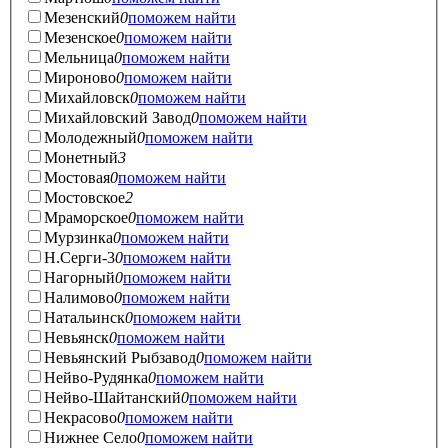
Мезенский
0
поможем найти
Мезенское
0
поможем найти
Мельница
0
поможем найти
Мироново
0
поможем найти
Михайловск
0
поможем найти
Михайловский Завод
0
поможем найти
Молодежный
0
поможем найти
Монетный
3
Мостовая
0
поможем найти
Мостовское
2
Мраморское
0
поможем найти
Мурзинка
0
поможем найти
Н.Серги-3
0
поможем найти
Нагорный
0
поможем найти
Налимово
0
поможем найти
Натальинск
0
поможем найти
Невьянск
0
поможем найти
Невьянский Рыбзавод
0
поможем найти
Нейво-Рудянка
0
поможем найти
Нейво-Шайтанский
0
поможем найти
Некрасово
0
поможем найти
Нижнее Село
0
поможем найти