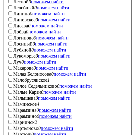
Лесной
0
поможем найти
Лечебный
0
поможем найти
Липино
0
поможем найти
Липовское
0
поможем найти
Лисава
0
поможем найти
Лобва
0
поможем найти
Логиново
0
поможем найти
Лосиный
0
поможем найти
Лубяной
0
поможем найти
Лукоморье
0
поможем найти
Луч
0
поможем найти
Макарова
0
поможем найти
Малая Белоносова
0
поможем найти
Малобрусянское
1
Малое Седельниково
0
поможем найти
Малые Карзи
0
поможем найти
Малышева
0
поможем найти
Маминское
4
Марамзина
0
поможем найти
Марамзино
0
поможем найти
Мариинск
2
Мартьяново
0
поможем найти
Мартюш
0
поможем найти