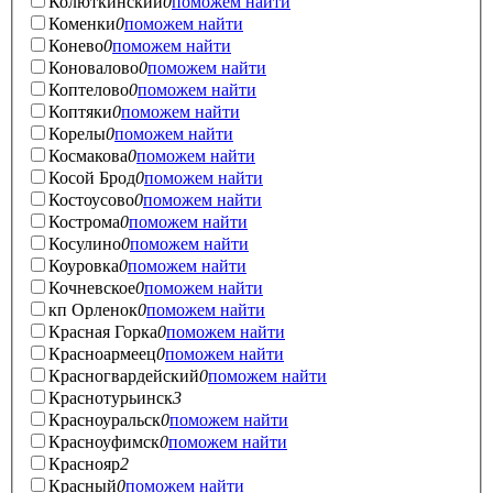
Колюткинский
0
поможем найти
Коменки
0
поможем найти
Конево
0
поможем найти
Коновалово
0
поможем найти
Коптелово
0
поможем найти
Коптяки
0
поможем найти
Корелы
0
поможем найти
Космакова
0
поможем найти
Косой Брод
0
поможем найти
Костоусово
0
поможем найти
Кострома
0
поможем найти
Косулино
0
поможем найти
Коуровка
0
поможем найти
Кочневское
0
поможем найти
кп Орленок
0
поможем найти
Красная Горка
0
поможем найти
Красноармеец
0
поможем найти
Красногвардейский
0
поможем найти
Краснотурьинск
3
Красноуральск
0
поможем найти
Красноуфимск
0
поможем найти
Краснояр
2
Красный
0
поможем найти