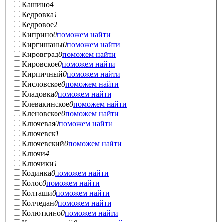
Кашино
4
Кедровка
1
Кедровое
2
Киприно
0
поможем найти
Киргишаны
0
поможем найти
Кировград
0
поможем найти
Кировское
0
поможем найти
Кирпичный
0
поможем найти
Кисловское
0
поможем найти
Кладовка
0
поможем найти
Клевакинское
0
поможем найти
Кленовское
0
поможем найти
Ключевая
0
поможем найти
Ключевск
1
Ключевский
0
поможем найти
Ключи
4
Ключики
1
Кодинка
0
поможем найти
Колос
0
поможем найти
Колташи
0
поможем найти
Колчедан
0
поможем найти
Колюткино
0
поможем найти