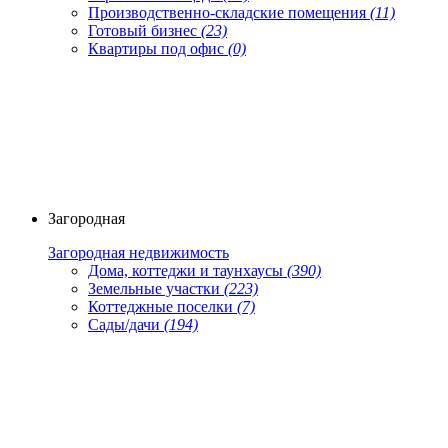
Производственно-складские помещения
(11)
Готовый бизнес
(23)
Квартиры под офис
(0)
Загородная
Загородная недвижимость
Дома, коттеджи и таунхаусы
(390)
Земельные участки
(223)
Коттеджные поселки
(7)
Сады/дачи
(194)