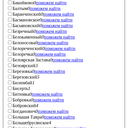
Бакийково
0
поможем найти
Балтым
0
поможем найти
Баранчинский
0
поможем найти
Басмановское
0
поможем найти
Басьяновский
0
поможем найти
Безречный
0
поможем найти
Белокаменный
0
поможем найти
Белоносова
0
поможем найти
Белореченский
0
поможем найти
Белоречка
0
поможем найти
Белоярская Застава
0
поможем найти
Белоярский
3
Березовка
0
поможем найти
Березовский
5
Билимбай
1
Бисерть
1
Битимка
0
поможем найти
Бобровка
0
поможем найти
Бобровский
4
Богданович
0
поможем найти
Большая Тавра
0
поможем найти
Большебрусянское
4