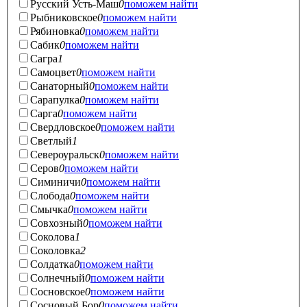
Русский Усть-Маш
0
поможем найти
Рыбниковское
0
поможем найти
Рябиновка
0
поможем найти
Сабик
0
поможем найти
Сагра
1
Самоцвет
0
поможем найти
Санаторный
0
поможем найти
Сарапулка
0
поможем найти
Сарга
0
поможем найти
Свердловское
0
поможем найти
Светлый
1
Североуральск
0
поможем найти
Серов
0
поможем найти
Симиничи
0
поможем найти
Слобода
0
поможем найти
Смычка
0
поможем найти
Совхозный
0
поможем найти
Соколова
1
Соколовка
2
Солдатка
0
поможем найти
Солнечный
0
поможем найти
Сосновское
0
поможем найти
Сосновый Бор
0
поможем найти