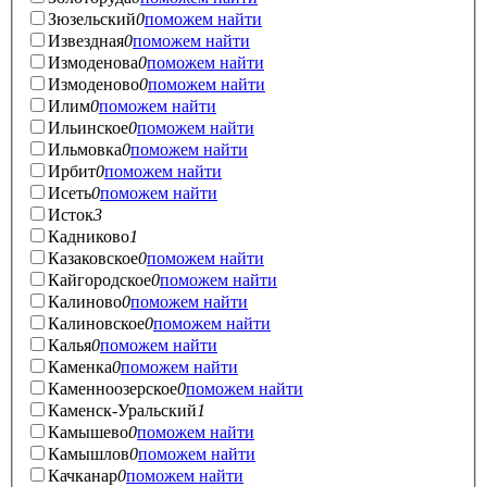
Зюзельский
0
поможем найти
Извездная
0
поможем найти
Измоденова
0
поможем найти
Измоденово
0
поможем найти
Илим
0
поможем найти
Ильинское
0
поможем найти
Ильмовка
0
поможем найти
Ирбит
0
поможем найти
Исеть
0
поможем найти
Исток
3
Кадниково
1
Казаковское
0
поможем найти
Кайгородское
0
поможем найти
Калиново
0
поможем найти
Калиновское
0
поможем найти
Калья
0
поможем найти
Каменка
0
поможем найти
Каменноозерское
0
поможем найти
Каменск-Уральский
1
Камышево
0
поможем найти
Камышлов
0
поможем найти
Качканар
0
поможем найти