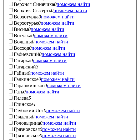
Верхняя Синячиха
0
поможем найти
Верхняя Сысерть
0
поможем найти
Верхотурка
0
поможем найти
Верхотурье
0
поможем найти
Висим
0
поможем найти
Вогулка
0
поможем найти
Волыны
0
поможем найти
Восход
0
поможем найти
Габиевский
0
поможем найти
Гагарка
0
поможем найти
Гагарский
3
Гайны
0
поможем найти
Галкинское
0
поможем найти
Гарашкинское
0
поможем найти
Гать
0
поможем найти
Гилева
5
Глинское
1
Глубокий Лог
0
поможем найти
Глядены
0
поможем найти
Головырина
0
поможем найти
Грязновская
0
поможем найти
Грязновское
0
поможем найти