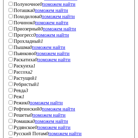
Полуночное
0
поможем найти
Поташка
0
поможем найти
Походилова
0
поможем найти
Починок
0
поможем найти
Приозерный
0
поможем найти
Прогресс
0
поможем найти
Прохладный
1
Пышма
0
поможем найти
Пьянково
0
поможем найти
Раскатиха
0
поможем найти
Раскуиха
1
Рассоха
2
Растущий
1
Ребристый
1
Ревда
3
Реж
1
Режик
0
поможем найти
Рефтинский
0
поможем найти
Решеты
0
поможем найти
Ромашка
0
поможем найти
Рудянское
0
поможем найти
Русский Потам
0
поможем найти