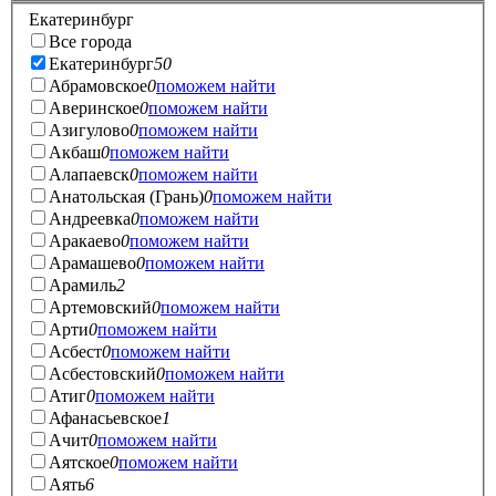
Екатеринбург
Все города
Екатеринбург
50
Абрамовское
0
поможем найти
Аверинское
0
поможем найти
Азигулово
0
поможем найти
Акбаш
0
поможем найти
Алапаевск
0
поможем найти
Анатольская (Грань)
0
поможем найти
Андреевка
0
поможем найти
Аракаево
0
поможем найти
Арамашево
0
поможем найти
Арамиль
2
Артемовский
0
поможем найти
Арти
0
поможем найти
Асбест
0
поможем найти
Асбестовский
0
поможем найти
Атиг
0
поможем найти
Афанасьевское
1
Ачит
0
поможем найти
Аятское
0
поможем найти
Аять
6